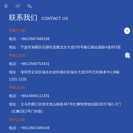
联系我们
CONTACT US
帝航(宁波)
电话：
+8613567489168
地址：
宁波市海曙区石碶街道雅戈尔大道535号银亿都会国际A座803室
在线咨询
帝航(深圳)
电话：
+8613560753431
地址：
深圳市宝安区福永街道怀德社区福永大道33号万利商务中心B栋
1101-1105
帝航(义乌)
电话：
+8616666111331
地址：
义乌市稠江街道伏龙山南路387号红狮智慧物流园2区D7栋1-2门
（红狮2区2号门对面）
速美(上海)
电话：
+8613567489168