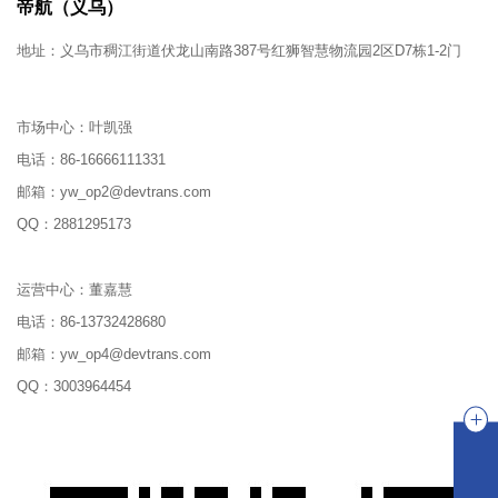
帝航（义乌）
地址：
义乌市稠江街道伏龙山南路387号红狮智慧物流园2区D7栋1-2门
市场中心：
叶凯强
电话：
86-16666111331
邮箱：
yw_op2@devtrans.com
QQ：
2881295173
运营中心：
董嘉慧
电话：
86-13732428680
邮箱：
yw_op4@devtrans.com
QQ：
3003964454
在线咨询