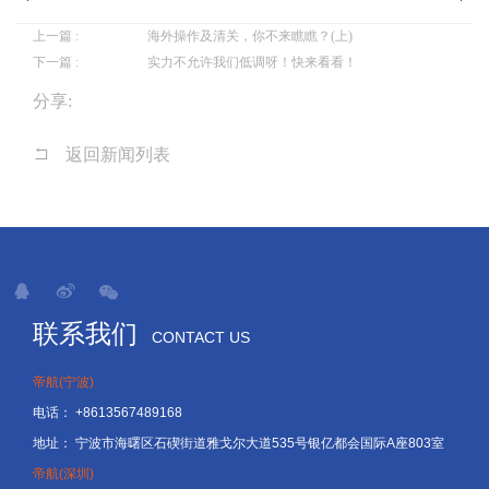
上一篇 :
海外操作及清关，你不来瞧瞧？(上)
下一篇 :
实力不允许我们低调呀！快来看看！
分享:
返回新闻列表
联系我们
CONTACT US
帝航(宁波)
电话：
+8613567489168
地址：
宁波市海曙区石碶街道雅戈尔大道535号银亿都会国际A座803室
帝航(深圳)