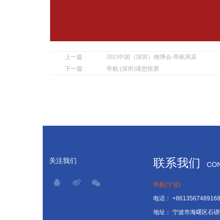
上一篇 :
2023中国（深圳）物博会-帝航风采
下一篇 :
帝航 (深圳)请您投票
联系我们
关注我们
CON
帝航(宁波)
电话：
+861356748916
地址：
宁波市海曙区石碶