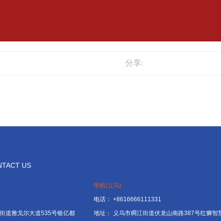
分享:
TACT US
帝航(义乌)
8
电话：
+8616666111331
街道雅戈尔大道535号银亿都
地址：
义乌市稠江街道伏龙山南路387号红狮智