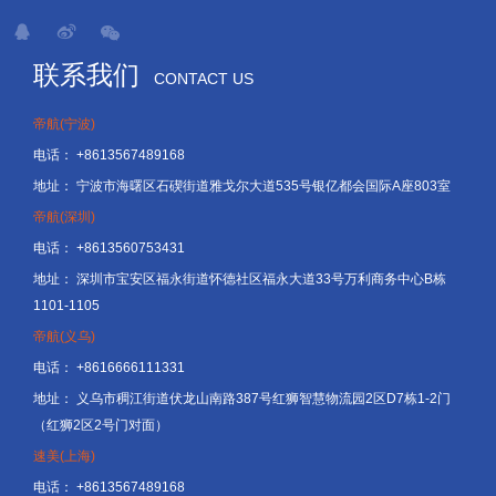
联系我们
CONTACT US
帝航(宁波)
电话：
+8613567489168
地址：
宁波市海曙区石碶街道雅戈尔大道535号银亿都会国际A座803室
帝航(深圳)
电话：
+8613560753431
地址：
深圳市宝安区福永街道怀德社区福永大道33号万利商务中心B栋
1101-1105
帝航(义乌)
电话：
+8616666111331
地址：
义乌市稠江街道伏龙山南路387号红狮智慧物流园2区D7栋1-2门
（红狮2区2号门对面）
速美(上海)
电话：
+8613567489168