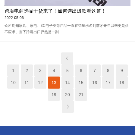
跨境电商选品干货来了！如何选出爆款看这篇！
2022-05-06
众所周知家具、家电、3C电子类等产品一直在销量榜名列前茅开年以来更是供
不应求。当下跨境出口俨然是一副...
1
2
3
4
5
6
7
8
9
10
11
12
13
14
15
16
17
18
19
20
21