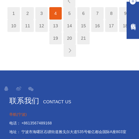
1
2
3
4
5
6
7
8
9
在线咨询
10
11
12
13
14
15
16
17
18
19
20
21
联系我们
CONTACT US
帝航(宁波)
电话：
+8613567489168
地址：
宁波市海曙区石碶街道雅戈尔大道535号银亿都会国际A座803室