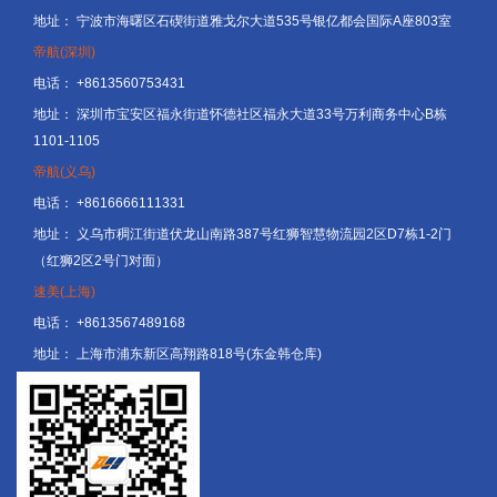
地址：
宁波市海曙区石碶街道雅戈尔大道535号银亿都会国际A座803室
帝航(深圳)
电话：
+8613560753431
地址：
深圳市宝安区福永街道怀德社区福永大道33号万利商务中心B栋
1101-1105
帝航(义乌)
电话：
+8616666111331
地址：
义乌市稠江街道伏龙山南路387号红狮智慧物流园2区D7栋1-2门
（红狮2区2号门对面）
速美(上海)
电话：
+8613567489168
地址：
上海市浦东新区高翔路818号(东金韩仓库)