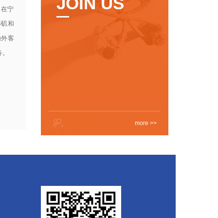
JOIN US
。在宁
杉矶和
内外客
务。
more >>