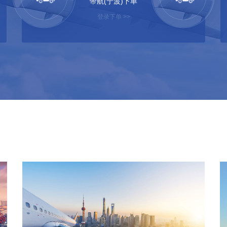
帝航(宁波)下单
登录下单 >>