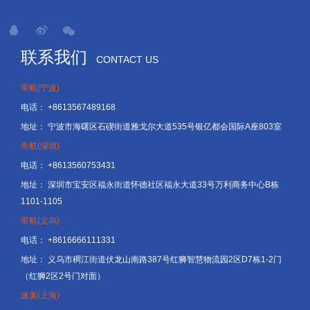
联系我们
CONTACT US
帝航(宁波)
电话：
+8613567489168
地址：
宁波市海曙区石碶街道雅戈尔大道535号银亿都会国际A座803室
帝航(深圳)
电话：
+8613560753431
地址：
深圳市宝安区福永街道怀德社区福永大道33号万利商务中心B栋
1101-1105
帝航(义乌)
电话：
+8616666111331
地址：
义乌市稠江街道伏龙山南路387号红狮智慧物流园2区D7栋1-2门
（红狮2区2号门对面）
速美(上海)